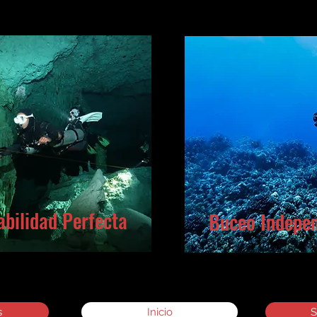
abilidad Perfecta
Buceo Indepen
s
Inicio
S