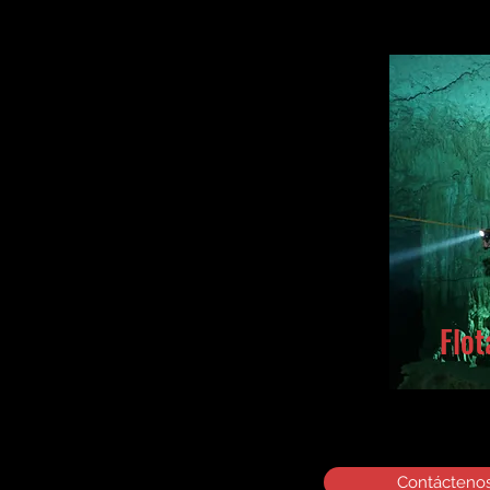
Flot
Contácteno