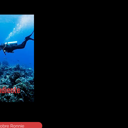
diente
obre Ronnie